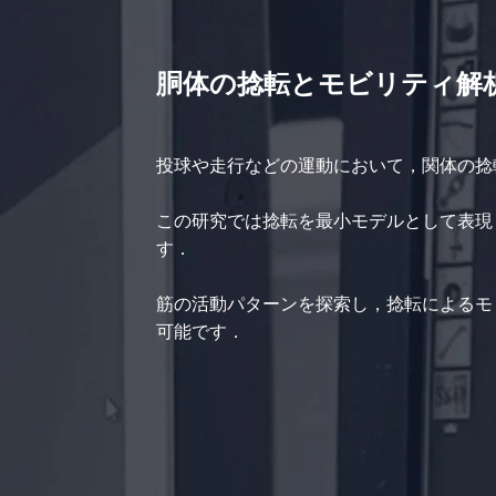
胴体の捻転とモビリティ解
投球や走行などの運動において，関体の捻
この研究では捻転を最小モデルとして表現
す．
筋の活動パターンを探索し，捻転によるモ
可能です．