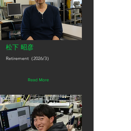
松下 昭彦
Retirement（2026/3）
Read More