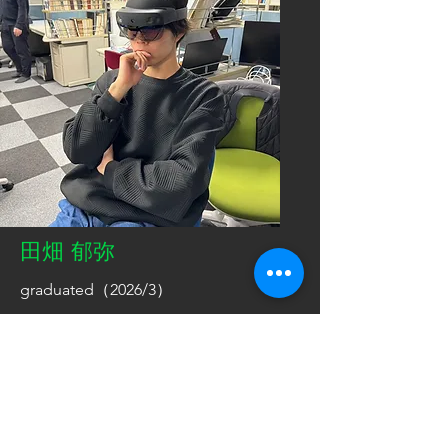
田畑 郁弥
graduated（2026/3）
電磁波を用いたタイル剥離検査とMRデ
バイスによる空隙情報の可視化
Read More