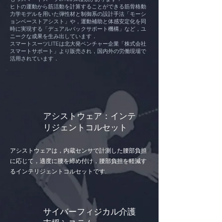
ヒトの運動から筋活動を計算することができる筋骨格動
力学モデルを用いた弾性材と制御系の設計手法「モーシ
ョンベーストアシスト」や，運動補助と体感安定化を同
時に実現する「デュアルバックサポート機構」など，ユ
ニークな成果を生み出しています．
スマートスーツLITEは北大発ベンチャー企業「株式会社
スマートサポート」より販売され，国内外の労働現場で
活用されています．
アシストウェア：
インテ
リジェントコルセット
アシストウェアは，内蔵センサで計測した腰部負担
に応じて，適度に腰を締め付け，腰部負担を軽減す
るインテリジェントコルセットです.
サイバーフィジカル介護