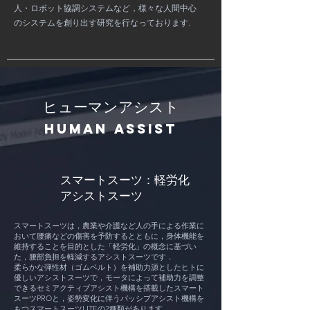
人・ロボット協調システムなど，様々な人間中心
のシステムを創り出す研究を行なっております.
ヒューマンアシスト
Human Assist
スマートスーツ：
軽労化
アシストスーツ
スマートスーツは，農業や介護など人の手による作業に
おいて腰痛などの傷害を予防するとともに，身体機能を
維持することを目的とした「軽労化」の概念に基づい
た，腰部負担を軽減するアシストスーツです．
柔らかな弾性材（ゴムベルト）を補助力源としたヒトに
優しいアシストスーツで，モータによって補助力を調整
できるセミアクティブアシスト機構を搭載したスマート
スーツPROと，姿勢変化に伴うパッシブアシスト機構を
もつスマートスーツLITEの2種類があります．