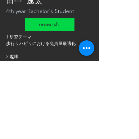
田中 逸太
4th year Bachelor's Student
research
1.研究テーマ
歩行リハビリにおける免責量最適化
2.趣味
スポーツ観戦
3.ひとこと
僕を見つけられた人は幸せになれます
i_tanaka@hce.ist.hokudai.ac.jp