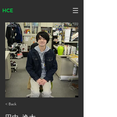
HCE
< Back