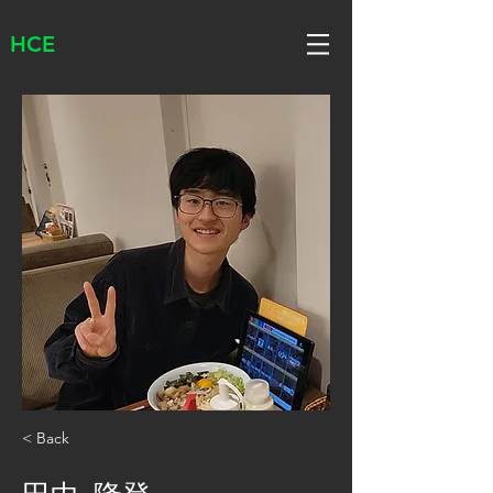
HCE
< Back