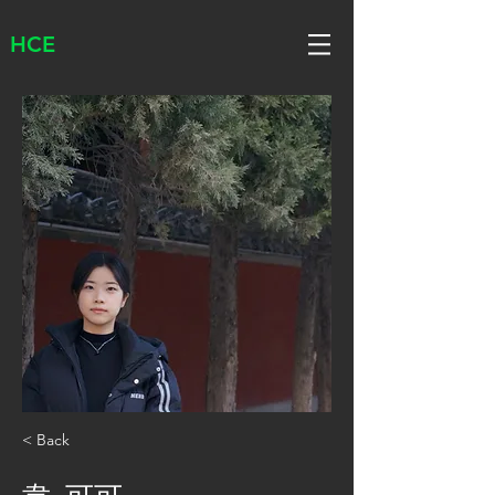
HCE
< Back