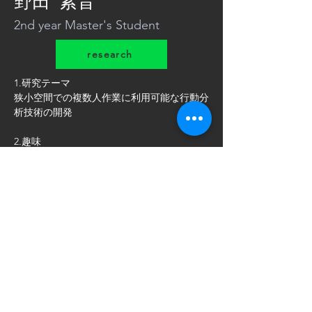
野田 紫音
2nd year Master's Student
research
1.研究テーマ
狭小空間での複数人作業に利用可能な行動分
析技術の開発
2.趣味
ドライブ、スノーボード、ゲーム
3.ひとこと
何事も全力で頑張ります！
よろしくお願いします。
noda@hce.ist.hokudai.ac.jp