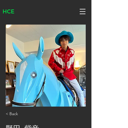
HCE
< Back